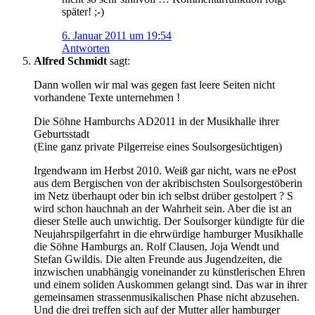
später! ;-)
6. Januar 2011 um 19:54
Antworten
Alfred Schmidt
sagt:
Dann wollen wir mal was gegen fast leere Seiten nicht
vorhandene Texte unternehmen !
Die Söhne Hamburchs AD2011 in der Musikhalle ihrer
Geburtsstadt
(Eine ganz private Pilgerreise eines Soulsorgesüchtigen)
Irgendwann im Herbst 2010. Weiß gar nicht, wars ne ePost
aus dem Bergischen von der akribischsten Soulsorgestöberin
im Netz überhaupt oder bin ich selbst drüber gestolpert ? S
wird schon hauchnah an der Wahrheit sein. Aber die ist an
dieser Stelle auch unwichtig. Der Soulsorger kündigte für die
Neujahrspilgerfahrt in die ehrwürdige hamburger Musikhalle
die Söhne Hamburgs an. Rolf Clausen, Joja Wendt und
Stefan Gwildis. Die alten Freunde aus Jugendzeiten, die
inzwischen unabhängig voneinander zu künstlerischen Ehren
und einem soliden Auskommen gelangt sind. Das war in ihrer
gemeinsamen strassenmusikalischen Phase nicht abzusehen.
Und die drei treffen sich auf der Mutter aller hamburger