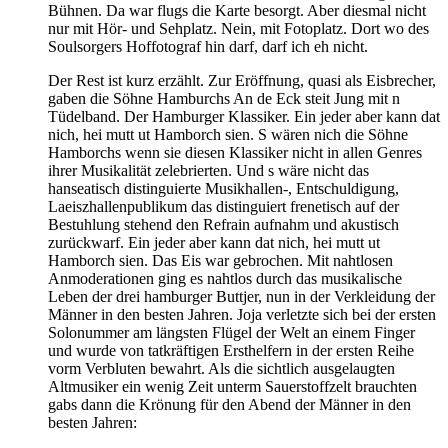
Bühnen. Da war flugs die Karte besorgt. Aber diesmal nicht
nur mit Hör- und Sehplatz. Nein, mit Fotoplatz. Dort wo des
Soulsorgers Hoffotograf hin darf, darf ich eh nicht.
Der Rest ist kurz erzählt. Zur Eröffnung, quasi als Eisbrecher,
gaben die Söhne Hamburchs An de Eck steit Jung mit n
Tüdelband. Der Hamburger Klassiker. Ein jeder aber kann dat
nich, hei mutt ut Hamborch sien. S wären nich die Söhne
Hamborchs wenn sie diesen Klassiker nicht in allen Genres
ihrer Musikalität zelebrierten. Und s wäre nicht das
hanseatisch distinguierte Musikhallen-, Entschuldigung,
Laeiszhallenpublikum das distinguiert frenetisch auf der
Bestuhlung stehend den Refrain aufnahm und akustisch
zurückwarf. Ein jeder aber kann dat nich, hei mutt ut
Hamborch sien. Das Eis war gebrochen. Mit nahtlosen
Anmoderationen ging es nahtlos durch das musikalische
Leben der drei hamburger Buttjer, nun in der Verkleidung der
Männer in den besten Jahren. Joja verletzte sich bei der ersten
Solonummer am längsten Flügel der Welt an einem Finger
und wurde von tatkräftigen Ersthelfern in der ersten Reihe
vorm Verbluten bewahrt. Als die sichtlich ausgelaugten
Altmusiker ein wenig Zeit unterm Sauerstoffzelt brauchten
gabs dann die Krönung für den Abend der Männer in den
besten Jahren: