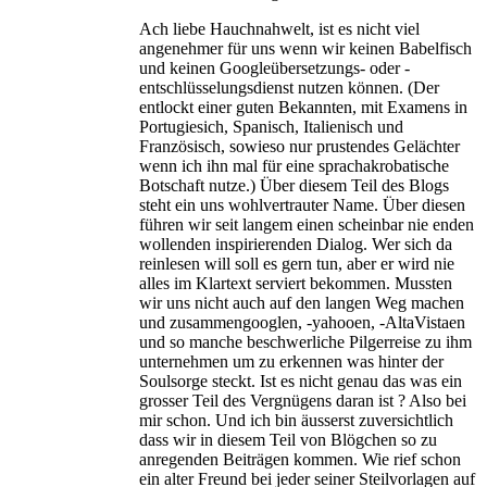
Ach liebe Hauchnahwelt, ist es nicht viel
angenehmer für uns wenn wir keinen Babelfisch
und keinen Googleübersetzungs- oder -
entschlüsselungsdienst nutzen können. (Der
entlockt einer guten Bekannten, mit Examens in
Portugiesich, Spanisch, Italienisch und
Französisch, sowieso nur prustendes Gelächter
wenn ich ihn mal für eine sprachakrobatische
Botschaft nutze.) Über diesem Teil des Blogs
steht ein uns wohlvertrauter Name. Über diesen
führen wir seit langem einen scheinbar nie enden
wollenden inspirierenden Dialog. Wer sich da
reinlesen will soll es gern tun, aber er wird nie
alles im Klartext serviert bekommen. Mussten
wir uns nicht auch auf den langen Weg machen
und zusammengooglen, -yahooen, -AltaVistaen
und so manche beschwerliche Pilgerreise zu ihm
unternehmen um zu erkennen was hinter der
Soulsorge steckt. Ist es nicht genau das was ein
grosser Teil des Vergnügens daran ist ? Also bei
mir schon. Und ich bin äusserst zuversichtlich
dass wir in diesem Teil von Blögchen so zu
anregenden Beiträgen kommen. Wie rief schon
ein alter Freund bei jeder seiner Steilvorlagen auf