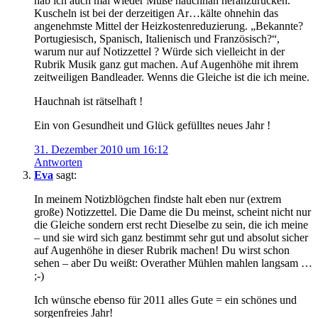
hab ich auch mal wieder Muße hauchnah heranzurücken.
Kuscheln ist bei der derzeitigen Ar…kälte ohnehin das
angenehmste Mittel der Heizkostenreduzierung. „Bekannte?
Portugiesisch, Spanisch, Italienisch und Französisch?“,
warum nur auf Notizzettel ? Würde sich vielleicht in der
Rubrik Musik ganz gut machen. Auf Augenhöhe mit ihrem
zeitweiligen Bandleader. Wenns die Gleiche ist die ich meine.
Hauchnah ist rätselhaft !
Ein von Gesundheit und Glück gefülltes neues Jahr !
31. Dezember 2010 um 16:12
Antworten
Eva
sagt:
In meinem Notizblögchen findste halt eben nur (extrem
große) Notizzettel. Die Dame die Du meinst, scheint nicht nur
die Gleiche sondern erst recht Dieselbe zu sein, die ich meine
– und sie wird sich ganz bestimmt sehr gut und absolut sicher
auf Augenhöhe in dieser Rubrik machen! Du wirst schon
sehen – aber Du weißt: Overather Mühlen mahlen langsam …
;-)
Ich wünsche ebenso für 2011 alles Gute = ein schönes und
sorgenfreies Jahr!