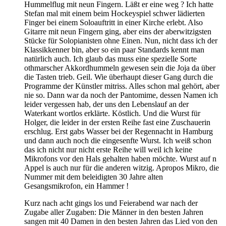
Hummelflug mit neun Fingern. Läßt er eine weg ? Ich hatte
Stefan mal mit einem beim Hockeyspiel schwer lädierten
Finger bei einem Soloauftritt in einer Kirche erlebt. Also
Gitarre mit neun Fingern ging, aber eins der aberwitzigsten
Stücke für Solopianisten ohne Einen. Nun, nicht dass ich der
Klassikkenner bin, aber so ein paar Standards kennt man
natürlich auch. Ich glaub das muss eine spezielle Sorte
othmarscher Akkordhummeln gewesen sein die Joja da über
die Tasten trieb. Geil. Wie überhaupt dieser Gang durch die
Programme der Künstler mitriss. Alles schon mal gehört, aber
nie so. Dann war da noch der Pantomime, dessen Namen ich
leider vergessen hab, der uns den Lebenslauf an der
Waterkant wortlos erklärte. Köstlich. Und die Wurst für
Holger, die leider in der ersten Reihe fast eine Zuschauerin
erschlug. Erst gabs Wasser bei der Regennacht in Hamburg
und dann auch noch die eingesenfte Wurst. Ich weiß schon
das ich nicht nur nicht erste Reihe will weil ich keine
Mikrofons vor den Hals gehalten haben möchte. Wurst auf n
Appel is auch nur für die anderen witzig. Apropos Mikro, die
Nummer mit dem beleidigten 30 Jahre alten
Gesangsmikrofon, ein Hammer !
Kurz nach acht gings los und Feierabend war nach der
Zugabe aller Zugaben: Die Männer in den besten Jahren
sangen mit 40 Damen in den besten Jahren das Lied von den