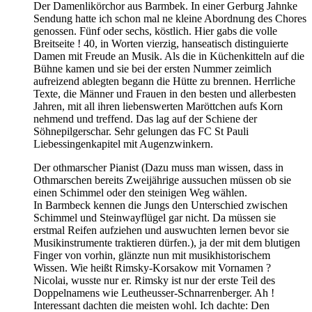
Der Damenlikörchor aus Barmbek. In einer Gerburg Jahnke
Sendung hatte ich schon mal ne kleine Abordnung des Chores
genossen. Fünf oder sechs, köstlich. Hier gabs die volle
Breitseite ! 40, in Worten vierzig, hanseatisch distinguierte
Damen mit Freude an Musik. Als die in Küchenkitteln auf die
Bühne kamen und sie bei der ersten Nummer zeimlich
aufreizend ablegten begann die Hütte zu brennen. Herrliche
Texte, die Männer und Frauen in den besten und allerbesten
Jahren, mit all ihren liebenswerten Maröttchen aufs Korn
nehmend und treffend. Das lag auf der Schiene der
Söhnepilgerschar. Sehr gelungen das FC St Pauli
Liebessingenkapitel mit Augenzwinkern.
Der othmarscher Pianist (Dazu muss man wissen, dass in
Othmarschen bereits Zweijährige aussuchen müssen ob sie
einen Schimmel oder den steinigen Weg wählen.
In Barmbeck kennen die Jungs den Unterschied zwischen
Schimmel und Steinwayflügel gar nicht. Da müssen sie
erstmal Reifen aufziehen und auswuchten lernen bevor sie
Musikinstrumente traktieren dürfen.), ja der mit dem blutigen
Finger von vorhin, glänzte nun mit musikhistorischem
Wissen. Wie heißt Rimsky-Korsakow mit Vornamen ?
Nicolai, wusste nur er. Rimsky ist nur der erste Teil des
Doppelnamens wie Leutheusser-Schnarrenberger. Ah !
Interessant dachten die meisten wohl. Ich dachte: Den