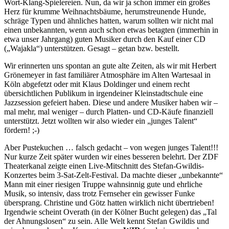
Wort-Klang-Spielereien. Nun, da wir ja schon immer ein großes
Herz für krumme Weihnachtsbäume, herumstreunende Hunde,
schräge Typen und ähnliches hatten, warum sollten wir nicht mal
einen unbekannten, wenn auch schon etwas betagten (immerhin in
etwa unser Jahrgang) guten Musiker durch den Kauf einer CD
(„Wajakla“) unterstützen. Gesagt – getan bzw. bestellt.
Wir erinnerten uns spontan an gute alte Zeiten, als wir mit Herbert
Grönemeyer in fast familiärer Atmosphäre im Alten Wartesaal in
Köln abgefetzt oder mit Klaus Doldinger und einem recht
übersichtlichen Publikum in irgendeiner Kleinstadtschule eine
Jazzsession gefeiert haben. Diese und andere Musiker haben wir –
mal mehr, mal weniger – durch Platten- und CD-Käufe finanziell
unterstützt. Jetzt wollten wir also wieder ein „junges Talent“
fördern! ;-)
Aber Pustekuchen … falsch gedacht – von wegen junges Talent!!!
Nur kurze Zeit später wurden wir eines besseren belehrt. Der ZDF
Theaterkanal zeigte einen Live-Mitschnitt des Stefan-Gwildis-
Konzertes beim 3-Sat-Zelt-Festival. Da machte dieser „unbekannte“
Mann mit einer riesigen Truppe wahnsinnig gute und ehrliche
Musik, so intensiv, dass trotz Fernseher ein gewisser Funke
übersprang. Christine und Götz hatten wirklich nicht übertrieben!
Irgendwie scheint Overath (in der Kölner Bucht gelegen) das „Tal
der Ahnungslosen“ zu sein. Alle Welt kennt Stefan Gwildis und