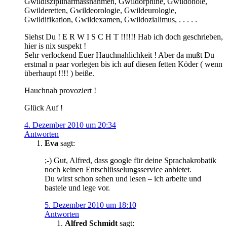
Gwildisziplinarmassnahmen, Gwildorphine, Gwildohole,
Gwilderetten, Gwildeorologie, Gwildeurologie,
Gwildifikation, Gwildexamen, Gwildozialimus, . . . . .
Siehst Du ! E R W I S C H T !!!!!! Hab ich doch geschrieben,
hier is nix suspekt !
Sehr verlockend Euer Hauchnahlichkeit ! Aber da mußt Du
erstmal n paar vorlegen bis ich auf diesen fetten Köder ( wenn
überhaupt !!!! ) beiße.
Hauchnah provoziert !
Glück Auf !
4. Dezember 2010 um 20:34
Antworten
Eva
sagt:
;-) Gut, Alfred, dass google für deine Sprachakrobatik
noch keinen Entschlüsselungsservice anbietet.
Du wirst schon sehen und lesen – ich arbeite und
bastele und lege vor.
5. Dezember 2010 um 18:10
Antworten
Alfred Schmidt
sagt: