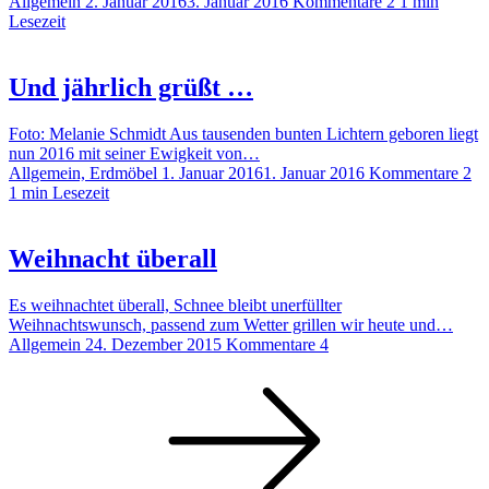
Allgemein
2. Januar 2016
3. Januar 2016
Kommentare 2
1 min
Lesezeit
Und jährlich grüßt …
Foto: Melanie Schmidt Aus tausenden bunten Lichtern geboren liegt
nun 2016 mit seiner Ewigkeit von…
Allgemein, Erdmöbel
1. Januar 2016
1. Januar 2016
Kommentare 2
1 min Lesezeit
Weihnacht überall
Es weihnachtet überall, Schnee bleibt unerfüllter
Weihnachtswunsch, passend zum Wetter grillen wir heute und…
Allgemein
24. Dezember 2015
Kommentare 4
Seitennummerierung
Seite
Seite
Seite
der
Beiträge