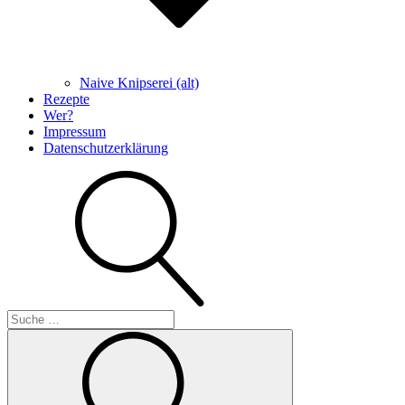
Naive Knipserei (alt)
Rezepte
Wer?
Impressum
Datenschutzerklärung
Suche
Suche