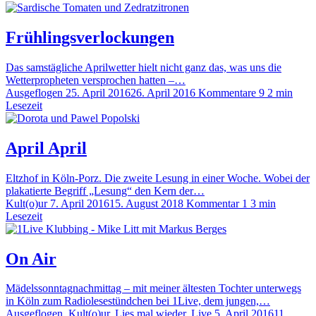
Frühlingsverlockungen
Das samstägliche Aprilwetter hielt nicht ganz das, was uns die
Wetterpropheten versprochen hatten –…
Ausgeflogen
25. April 2016
26. April 2016
Kommentare 9
2 min
Lesezeit
April April
Eltzhof in Köln-Porz. Die zweite Lesung in einer Woche. Wobei der
plakatierte Begriff „Lesung“ den Kern der…
Kult(o)ur
7. April 2016
15. August 2018
Kommentar 1
3 min
Lesezeit
On Air
Mädelssonntagnachmittag – mit meiner ältesten Tochter unterwegs
in Köln zum Radiolesestündchen bei 1Live, dem jungen,…
Ausgeflogen, Kult(o)ur, Lies mal wieder, Live
5. April 2016
11.