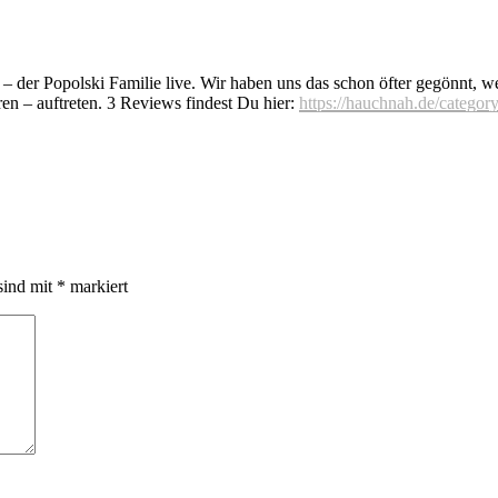
– der Popolski Familie live. Wir haben uns das schon öfter gegönnt, wei
en – auftreten. 3 Reviews findest Du hier:
https://hauchnah.de/category
sind mit
*
markiert