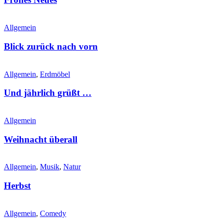
Allgemein
Blick zurück nach vorn
Allgemein
,
Erdmöbel
Und jährlich grüßt …
Allgemein
Weihnacht überall
Allgemein
,
Musik
,
Natur
Herbst
Allgemein
,
Comedy