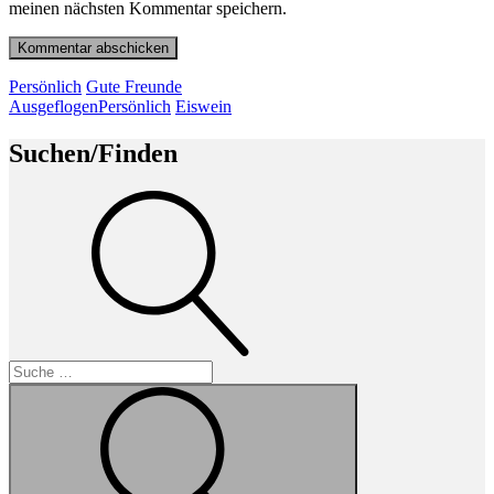
meinen nächsten Kommentar speichern.
Beitragsnavigation
Vorheriger
Persönlich
Gute Freunde
Beitrag
Nächster
Ausgeflogen
Persönlich
Eiswein
Beitrag
Suchen/Finden
Suche
Suche