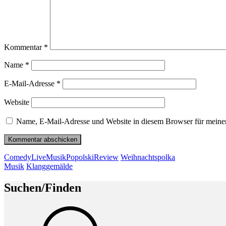
Kommentar
*
Name
*
E-Mail-Adresse
*
Website
Name, E-Mail-Adresse und Website in diesem Browser für meine
Beitragsnavigation
Vorheriger
Comedy
Live
Musik
Popolski
Review
Weihnachtspolka
Beitrag
Nächster
Musik
Klanggemälde
Beitrag
Suchen/Finden
Suche