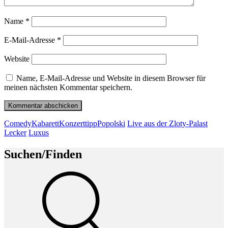
Name
*
E-Mail-Adresse
*
Website
Name, E-Mail-Adresse und Website in diesem Browser für
meinen nächsten Kommentar speichern.
Beitragsnavigation
Vorheriger
Comedy
Kabarett
Konzerttipp
Popolski
Live aus der Zloty-Palast
Beitrag
Nächster
Lecker
Luxus
Beitrag
Suchen/Finden
Suche