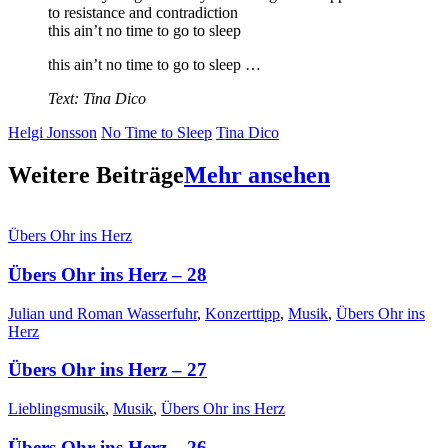
to resistance and contradiction
this ain’t no time to go to sleep
this ain’t no time to go to sleep …
Text: Tina Dico
Helgi Jonsson
No Time to Sleep
Tina Dico
Weitere Beiträge
Mehr ansehen
Übers Ohr ins Herz
Übers Ohr ins Herz – 28
Julian und Roman Wasserfuhr
,
Konzerttipp
,
Musik
,
Übers Ohr ins
Herz
Übers Ohr ins Herz – 27
Lieblingsmusik
,
Musik
,
Übers Ohr ins Herz
Übers Ohr ins Herz – 26