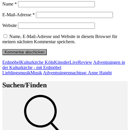
Name
*
E-Mail-Adresse
*
Website
Name, E-Mail-Adresse und Website in diesem Browser für
meinen nächsten Kommentar speichern.
Beitragsnavigation
Vorheriger
Erdmöbel
Kulturkirche Köln
Künstler
Live
Review
Adventssingen in
Beitrag
der Kulturkirche - mit Erdmöbel
Nächster
Lieblingsmusik
Musik
Adventssingennachtrag: Anne Haight
Beitrag
Suchen/Finden
Suche