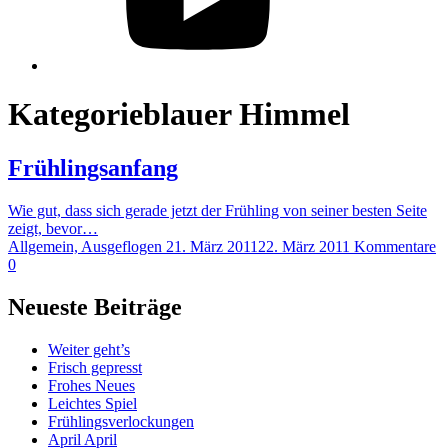
Kategorie
blauer Himmel
Frühlingsanfang
Wie gut, dass sich gerade jetzt der Frühling von seiner besten Seite
zeigt, bevor…
Allgemein, Ausgeflogen
21. März 2011
22. März 2011
Kommentare
0
Neueste Beiträge
Weiter geht’s
Frisch gepresst
Frohes Neues
Leichtes Spiel
Frühlingsverlockungen
April April