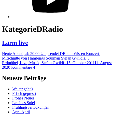
Kategorie
DRadio
Lärm live
Heute Abend, ab 20:00 Uhr, sendet DRadio Wissen Konzert-
Mitschnitte von Hamburgs Soulman Stefan Gwildis…
Erdmöbel, Live, Musik, Stefan Gwildis
15. Oktober 2011
11. August
2020
Kommentare 4
Neueste Beiträge
Weiter geht’s
Frisch gepresst
Frohes Neues
Leichtes Spiel
Frühlingsverlockungen
April April