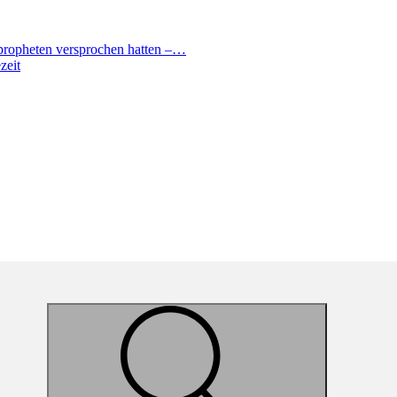
erpropheten versprochen hatten –…
zeit
Suche