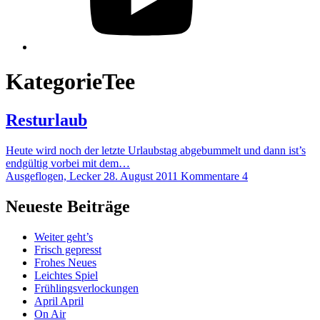
Kategorie
Tee
Resturlaub
Heute wird noch der letzte Urlaubstag abgebummelt und dann ist’s
endgültig vorbei mit dem…
Ausgeflogen, Lecker
28. August 2011
Kommentare 4
Neueste Beiträge
Weiter geht’s
Frisch gepresst
Frohes Neues
Leichtes Spiel
Frühlingsverlockungen
April April
On Air