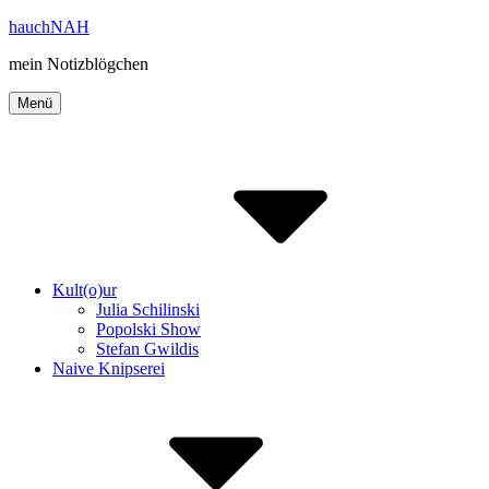
Inhalte
hauchNAH
überspringen
mein Notizblögchen
Menü
Kult(o)ur
Julia Schilinski
Popolski Show
Stefan Gwildis
Naive Knipserei