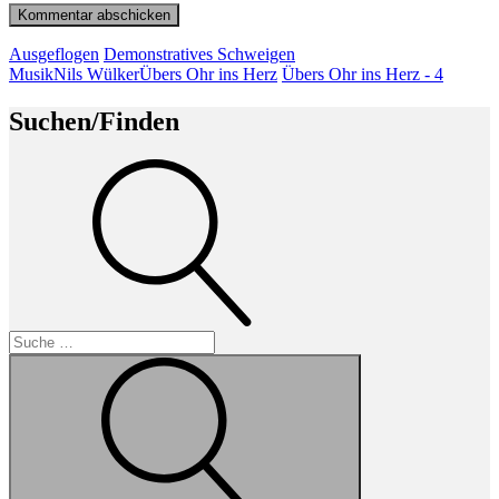
Beitragsnavigation
Vorheriger
Ausgeflogen
Demonstratives Schweigen
Beitrag
Nächster
Musik
Nils Wülker
Übers Ohr ins Herz
Übers Ohr ins Herz - 4
Beitrag
Suchen/Finden
Suche
Suche