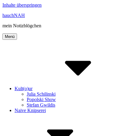
Inhalte überspringen
hauchNAH
mein Notizblögchen
Menü
Kult(o)ur
Julia Schilinski
Popolski Show
Stefan Gwildis
Naive Knipserei