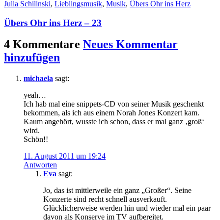
Julia Schilinski
,
Lieblingsmusik
,
Musik
,
Übers Ohr ins Herz
Übers Ohr ins Herz – 23
4 Kommentare
Neues Kommentar
hinzufügen
michaela
sagt:
yeah…
Ich hab mal eine snippets-CD von seiner Musik geschenkt
bekommen, als ich aus einem Norah Jones Konzert kam.
Kaum angehört, wusste ich schon, dass er mal ganz ‚groß‘
wird.
Schön!!
11. August 2011 um 19:24
Antworten
Eva
sagt:
Jo, das ist mittlerweile ein ganz „Großer“. Seine
Konzerte sind recht schnell ausverkauft.
Glücklicherweise werden hin und wieder mal ein paar
davon als Konserve im TV aufbereitet.