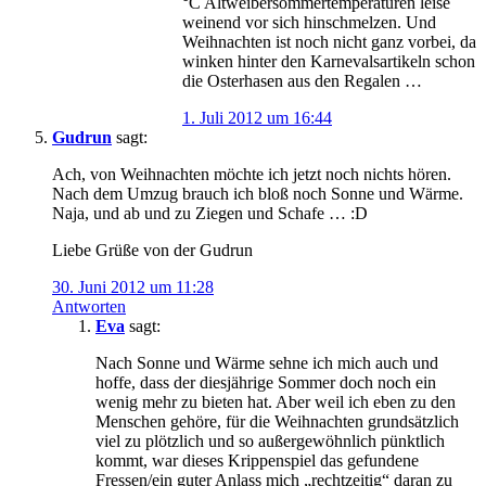
°C Altweibersommertemperaturen leise
weinend vor sich hinschmelzen. Und
Weihnachten ist noch nicht ganz vorbei, da
winken hinter den Karnevalsartikeln schon
die Osterhasen aus den Regalen …
1. Juli 2012 um 16:44
Gudrun
sagt:
Ach, von Weihnachten möchte ich jetzt noch nichts hören.
Nach dem Umzug brauch ich bloß noch Sonne und Wärme.
Naja, und ab und zu Ziegen und Schafe … :D
Liebe Grüße von der Gudrun
30. Juni 2012 um 11:28
Antworten
Eva
sagt:
Nach Sonne und Wärme sehne ich mich auch und
hoffe, dass der diesjährige Sommer doch noch ein
wenig mehr zu bieten hat. Aber weil ich eben zu den
Menschen gehöre, für die Weihnachten grundsätzlich
viel zu plötzlich und so außergewöhnlich pünktlich
kommt, war dieses Krippenspiel das gefundene
Fressen/ein guter Anlass mich „rechtzeitig“ daran zu