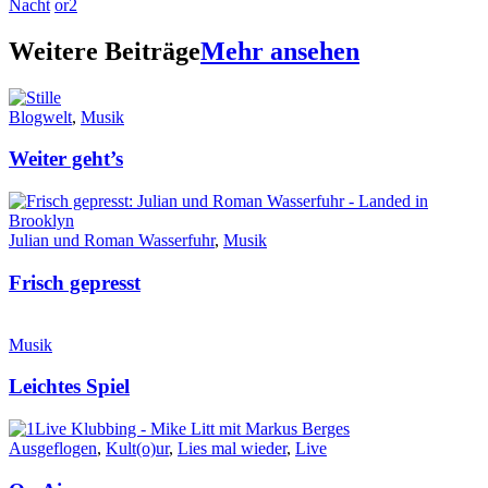
Nacht
or2
Weitere Beiträge
Mehr ansehen
Blogwelt
,
Musik
Weiter geht’s
Julian und Roman Wasserfuhr
,
Musik
Frisch gepresst
Musik
Leichtes Spiel
Ausgeflogen
,
Kult(o)ur
,
Lies mal wieder
,
Live