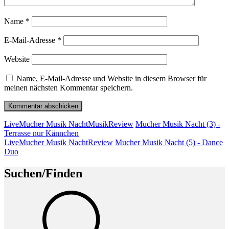
Name
*
E-Mail-Adresse
*
Website
Name, E-Mail-Adresse und Website in diesem Browser für
meinen nächsten Kommentar speichern.
Beitragsnavigation
Vorheriger
Live
Mucher Musik Nacht
Musik
Review
Mucher Musik Nacht (3) -
Beitrag
Terrasse nur Kännchen
Nächster
Live
Mucher Musik Nacht
Review
Mucher Musik Nacht (5) - Dance
Beitrag
Duo
Suchen/Finden
Suche