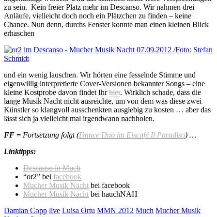
zu sein. Kein freier Platz mehr im Descanso. Wir nahmen drei
Anläufe, vielleicht doch noch ein Plätzchen zu finden – keine
Chance. Nun denn, durchs Fenster konnte man einen kleinen Blick
erhaschen
und ein wenig lauschen. Wir hörten eine fesselnde Stimme und
eigenwillig interpretierte Cover-Versionen bekannter Songs – eine
kleine Kostprobe davon findet Ihr
hier
. Wirklich schade, dass die
lange Musik Nacht nicht ausreichte, um von dem was diese zwei
Künstler so klangvoll ausschenkten ausgiebig zu kosten … aber das
lässt sich ja vielleicht mal irgendwann nachholen.
FF =
Fortsetzung
folgt (
Dance Duo im Eiscafé Il Paradiso
)
…
Linktipps:
Descanso in Much
“or2” bei
facebook
Mucher Musik Nacht
bei facebook
Mucher Musik Nacht
bei hauchNAH
Damian Copp
live
Luisa Ortu
MMN 2012
Much
Mucher Musik