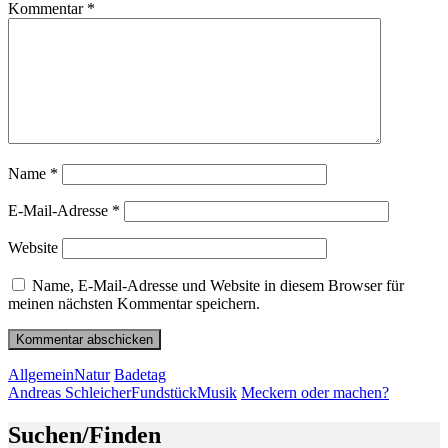
Kommentar
*
Name
*
E-Mail-Adresse
*
Website
Name, E-Mail-Adresse und Website in diesem Browser für
meinen nächsten Kommentar speichern.
Beitragsnavigation
Vorheriger
Allgemein
Natur
Badetag
Beitrag
Nächster
Andreas Schleicher
Fundstück
Musik
Meckern oder machen?
Beitrag
Suchen/Finden