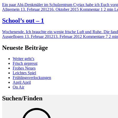
Ein paar Abi-Denkmäler im Schulzentrum Cyriax habe ich Euch vorge
Allgemein
13. Februar 2012
16. Oktober 2015
Kommentar 1
2 min Le
School’s out – 1
Wochenende. Ich brauchte ein wenig frische Luft und Ruhe. Die fa
Ausgeflogen
13. Februar 2012
13. Februar 2012
Kommentare 7
2 min
Neueste Beiträge
Weiter geht’s
Frisch gepresst
Frohes Neues
Leichtes Spiel
Frühlingsverlockungen
April April
On Air
Suchen/Finden
Suche