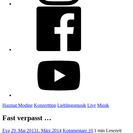
Facebook
youtube
Hazmat Modine
Konzerttipp
Lieblingsmusik
Live
Musik
Fast verpasst …
Eva
29. Mai 2013
1. März 2014
Kommentare 10
1 min Lesezeit