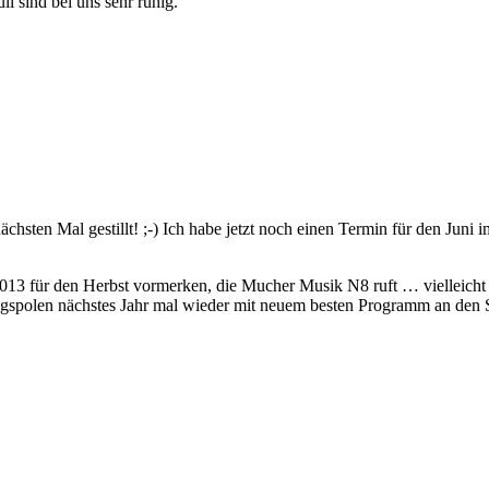
i sind bei uns sehr ruhig.
ächsten Mal gestillt! ;-) Ich habe jetzt noch einen Termin für den Jun
013 für den Herbst vormerken, die Mucher Musik N8 ruft … vielleicht a
ngspolen nächstes Jahr mal wieder mit neuem besten Programm an den 