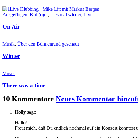
Ausgeflogen
,
Kult(o)ur
,
Lies mal wieder
,
Live
On Air
Musik
,
Über den Bühnenrand geschaut
Winter
Musik
There was a time
10 Kommentare
Neues Kommentar hinzuf
Holly
sagt:
Hallo!
Freut mich, daß Du endlich nochmal auf ein Konzert konntest u