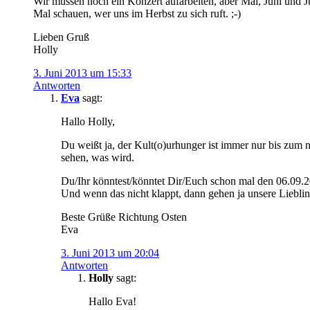
Wir müssen noch ein Konzert aufarbeiten, aber Mai, Juni und Jul
Mal schauen, wer uns im Herbst zu sich ruft. ;-)
Lieben Gruß
Holly
3. Juni 2013 um 15:33
Antworten
Eva
sagt:
Hallo Holly,
Du weißt ja, der Kult(o)urhunger ist immer nur bis zum n
sehen, was wird.
Du/Ihr könntest/könntet Dir/Euch schon mal den 06.09.2
Und wenn das nicht klappt, dann gehen ja unsere Liebli
Beste Grüße Richtung Osten
Eva
3. Juni 2013 um 20:04
Antworten
Holly
sagt:
Hallo Eva!