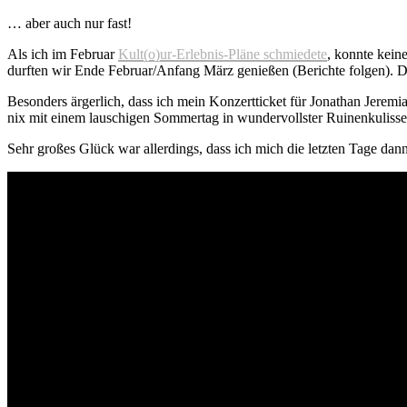
… aber auch nur fast!
Als ich im Februar
Kult(o)ur-Erlebnis-Pläne schmiedete
, konnte kein
durften wir Ende Februar/Anfang März genießen (Berichte folgen). D
Besonders ärgerlich, dass ich mein Konzertticket für Jonathan Jeremia
nix mit einem lauschigen Sommertag in wundervollster Ruinenkulisse
Sehr großes Glück war allerdings, dass ich mich die letzten Tage d