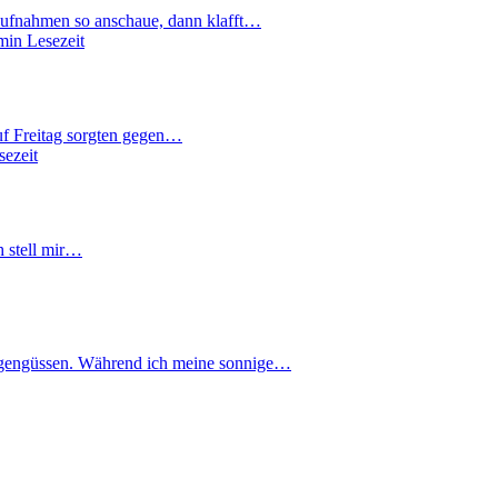
ufnahmen so anschaue, dann klafft…
min Lesezeit
uf Freitag sorgten gegen…
sezeit
h stell mir…
Regengüssen. Während ich meine sonnige…