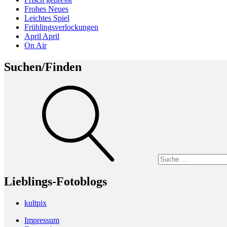
Frohes Neues
Leichtes Spiel
Frühlingsverlockungen
April April
On Air
Suchen/Finden
Suche
Lieblings-Fotoblogs
kultpix
Impressum