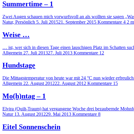
Summertime – 1
Zwei Augen schauen mich vorwurfsvoll an als wollten sie sagen „W
Natur, Persönlich
5. Juli 2015
21. September 2015
Kommentare 4
2 m
Weise …
… ist, wer sich in diesen Tage einen lauschigen Platz im Schatten s
Allgemein
27. Juli 2013
27. Juli 2013
Kommentare 12
Hundstage
Die Mittagstemperatur von heute war mit 24 °C nun wieder erfreul
Allgemein
22. August 2012
22. August 2012
Kommentare 15
Mo(h)ntag – 1
Elvira (Quilt-Traum) hat vergangene Woche drei bezaubernde Mohnfo
Natur
13. August 2012
29. Mai 2013
Kommentare 8
Eitel Sonnenschein