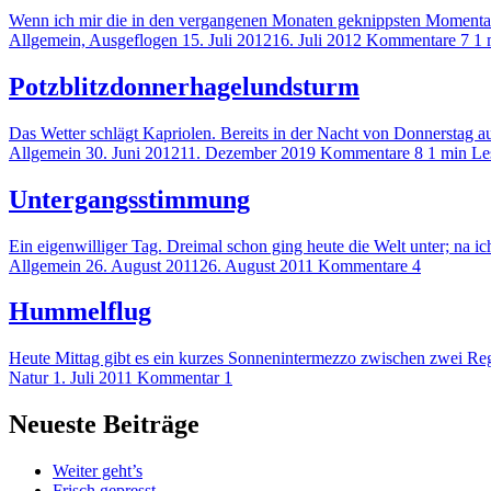
Wenn ich mir die in den vergangenen Monaten geknippsten Momenta
Allgemein, Ausgeflogen
15. Juli 2012
16. Juli 2012
Kommentare 7
1 
Potzblitzdonnerhagelundsturm
Das Wetter schlägt Kapriolen. Bereits in der Nacht von Donnerstag a
Allgemein
30. Juni 2012
11. Dezember 2019
Kommentare 8
1 min Le
Untergangsstimmung
Ein eigenwilliger Tag. Dreimal schon ging heute die Welt unter; na ic
Allgemein
26. August 2011
26. August 2011
Kommentare 4
Hummelflug
Heute Mittag gibt es ein kurzes Sonnenintermezzo zwischen zwei 
Natur
1. Juli 2011
Kommentar 1
Neueste Beiträge
Weiter geht’s
Frisch gepresst